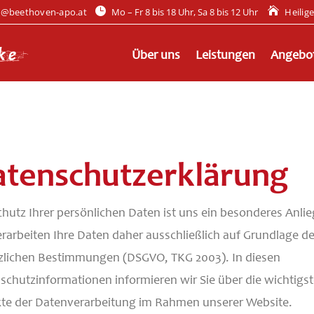


o@beethoven-apo.at
Mo – Fr 8 bis 18 Uhr, Sa 8 bis 12 Uhr
Heilig
Über uns
Leistungen
Angebo
atenschutzerklärung
chutz Ihrer persönlichen Daten ist uns ein besonderes Anli
erarbeiten Ihre Daten daher ausschließlich auf Grundlage de
zlichen Bestimmungen (DSGVO, TKG 2003). In diesen
schutzinformationen informieren wir Sie über die wichtigs
te der Datenverarbeitung im Rahmen unserer Website.