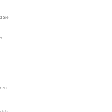
d Sie
er
 zu.
 sich