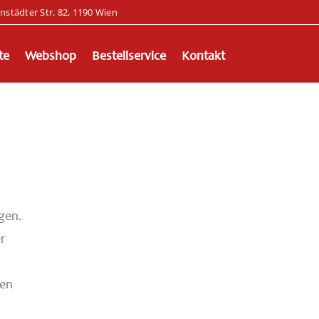
enstädter Str. 82, 1190 Wien
te
Webshop
Bestellservice
Kontakt
egen.
r
ten