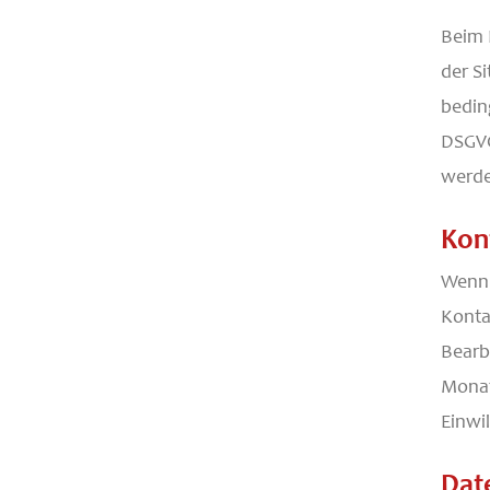
Beim 
der Si
beding
DSGVO
werde
Kon
Wenn 
Konta
Bearb
Monat
Einwi
Dat