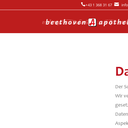


+43 1 368 31 67
inf
D
Der S
Wir v
geset
Daten
Aspek