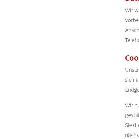
Wir w
Vorbe
Ansch
Telef
Coo
Unser
sich 
Endge
Wir n
gesta
Sie d
nächs