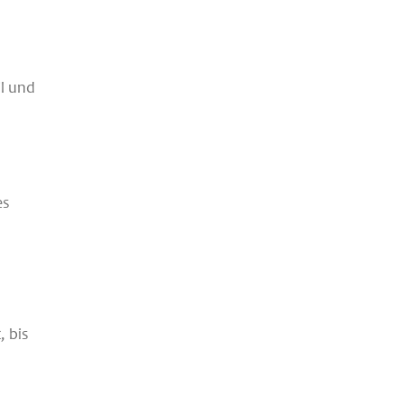
l und
es
, bis