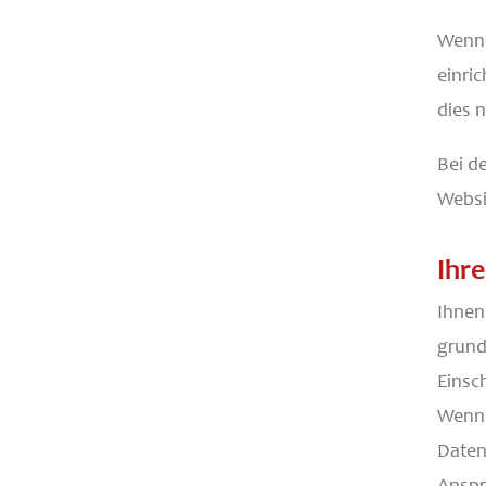
Wenn 
einri
dies n
Bei d
Websi
Ihr
Ihnen
grund
Einsc
Wenn 
Daten
Anspr