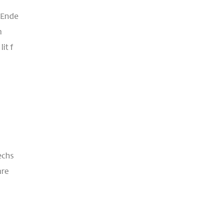
 Ende
h
it f
echs
hre