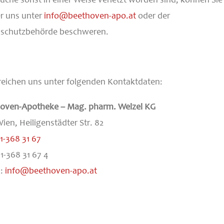
er uns unter
info@beethoven-apo.at
oder der
schutzbehörde beschweren.
rreichen uns unter folgenden Kontaktdaten:
oven-Apotheke – Mag. pharm. Welzel KG
ien, Heiligenstädter Str. 82
1-368 31 67
01-368 31 67 4
l:
info@beethoven-apo.at